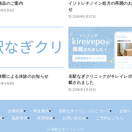
商品のご案内
イソトレチノイン処方の再開の
せ
26年6月4日
2026年5月27日
休暇による休診のお知らせ
名駅なぎクリニックがキレイレ
載されました
26年3月9日
2026年1月15日
診療内容
料金案内
名駅なぎクリニックについて
お知ら
問
臨床研究
採用情報
お問い合わせ
ご予約はこちら
©
名駅なぎクリニック.