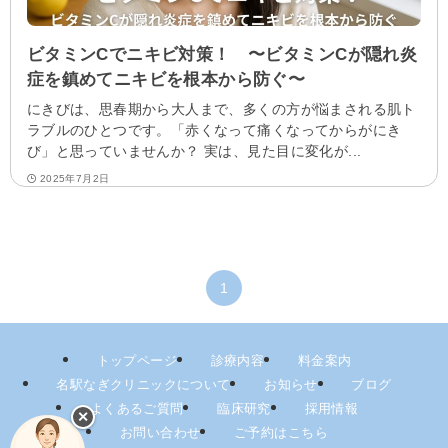
ビタミンCでニキビ対策！ 〜ビタミンCが隠れ炎
症を鎮めてニキビを根本から防ぐ〜
にきびは、思春期から大人まで、多くの方が悩まされる肌ト
ラブルのひとつです。「赤くなって痛くなってからがにき
び」と思っていませんか？ 実は、見た目に変化が...
2025年7月2日
1
トップページ
診療内容
料金案内
名駅なぎクリニックについて
お知らせ
ブログ
よくあるご質問
臨床研究
採用情報
✕
お問い合わせ
ご予約はこちら