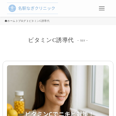
ホーム
ブログ
ビタミンC誘導代
ビタミンC誘導代
– tax –