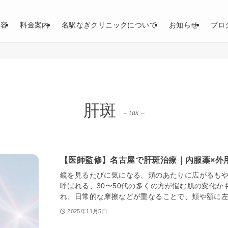
内容
料金案内
名駅なぎクリニックについて
お知らせ
ブロ
肝斑
– tax –
【医師監修】名古屋で肝斑治療｜内服薬×外
鏡を見るたびに気になる、頬のあたりに広がるも
呼ばれる、30〜50代の多くの方が悩む肌の変化
れ、日常的な摩擦などが重なることで、頬や額に左右
2025年11月5日