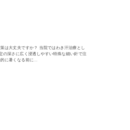
策は大丈夫ですか？ 当院ではわき汗治療とし
定の深さに広く浸透しやすい特殊な細い針で注
に暑くなる前に...