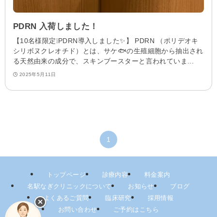
PDRN 入荷しました！
【10名様限定❕PDRN導入しました✨】 PDRN （ポリデオキ
シリボヌクレオチド）とは、サケ🐟の生殖細胞から抽出され
る天然由来の成分で、スキンブースターと言われていま...
2025年5月11日
1
トップページ
診療内容
料金案内
名駅なぎクリニックについて
お知らせ
ブログ
よくあるご質問
臨床研究
採用情報
✕
お問い合わせ
ご予約はこちら