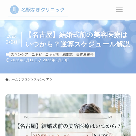
【名古屋】結婚式前の美容医療は
2026
3/30
いつから？逆算スケジュール解説
スキンケア
ニキビ
ニキビ痕
結婚式
美容皮膚科
2026年3月11日
2026年3月30日
ホーム
ブログ
スキンケア