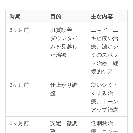
時期
目的
主な内容
6ヶ月前
肌質改善、
ニキビ・ニ
ダウンタイ
キビ痕の治
ムを見越し
療、濃いシ
た治療
ミのスポッ
ト治療、継
続的ケア
3ヶ月前
仕上がり調
薄いシミ・
整
くすみ治
療、トーン
アップ治療
1ヶ月前
安定・微調
低刺激治
整
療、コンデ