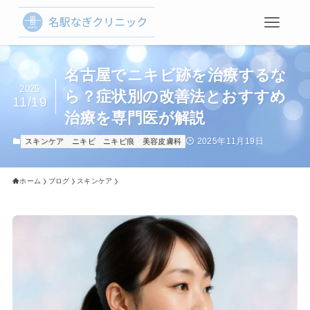
名古屋でニキビ跡を治療するな
2025
ら？症状別の改善法とおすすめ
11/19
治療を専門医が解説
2025年11月19日
スキンケア
ニキビ
ニキビ痕
美容皮膚科
ホーム
ブログ
スキンケア