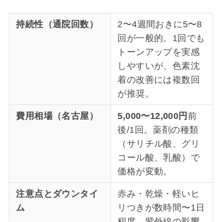
持続性（通院回数）
2〜4週間おきに5〜8
回が一般的。1回でも
トーンアップを実感
しやすいが、色素沈
着の改善には複数回
が推奨。
費用相場（名古屋）
5,000〜12,000円
前
後/1回。薬剤の種類
（サリチル酸、グリ
コール酸、乳酸）で
価格が変動。
注意点とダウンタイ
赤み・乾燥・軽いヒ
ム
リつきが数時間〜1日
程度。紫外線の影響