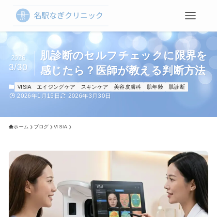
肌診断のセルフチェックに限界を
2026
3/30
感じたら？医師が教える判断方法
VISIA
エイジングケア
スキンケア
美容皮膚科
肌年齢
肌診断
2026年1月15日
2026年3月30日
ホーム
ブログ
VISIA